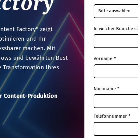
ctory
tent Factory" zeigt
In welcher Branche si
ptimieren und Ihr
messbarer machen. Mit
kflows und bewährten Best
Vorname
*
e Transformation Ihres
Nachname
*
er Content-Produktion
Telefonnummer
*