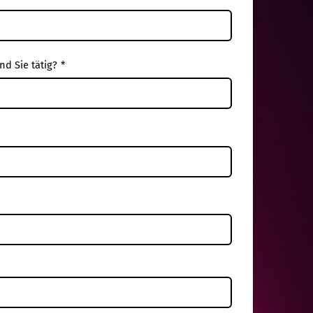
nd Sie tätig?
*