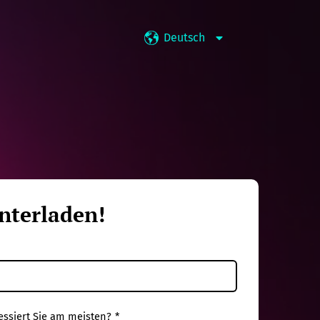
Deutsch
unterladen!
ssiert Sie am meisten?
*