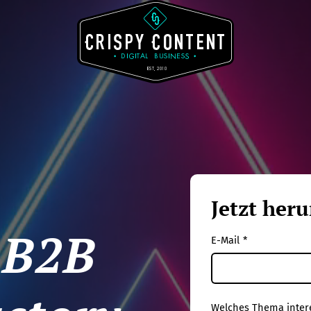
Jetzt her
 B2B
E-Mail
*
Welches Thema intere