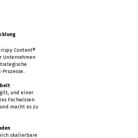
icklung
Crispy Content®
für Unternehmen
strategische
-Prozesse.
beit
ilt, und einer
rtes Fachwissen
 und macht es zu
unden
ich skalierbare