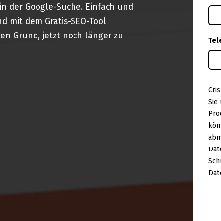
 in der Google-Suche. Einfach und
nd mit dem Gratis-SEO-Tool
en Grund, jetzt noch länger zu
Tel
Cri
Sie
Pro
kön
abm
Dat
Sch
Dat