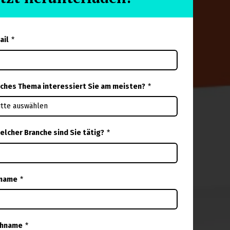
ail
*
ches Thema interessiert Sie am meisten?
*
welcher Branche sind Sie tätig?
*
name
*
chname
*