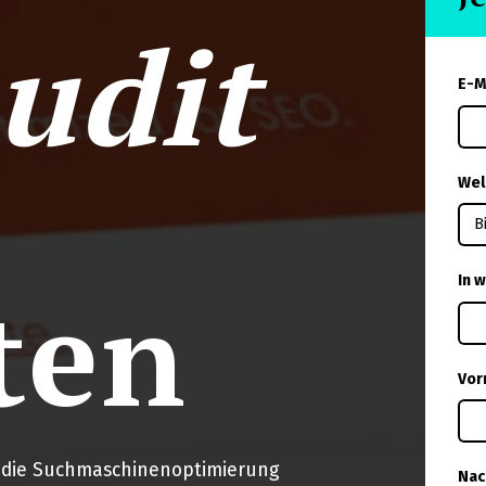
udit
E-M
Wel
ten
In 
Vor
n" die Suchmaschinenoptimierung
Na