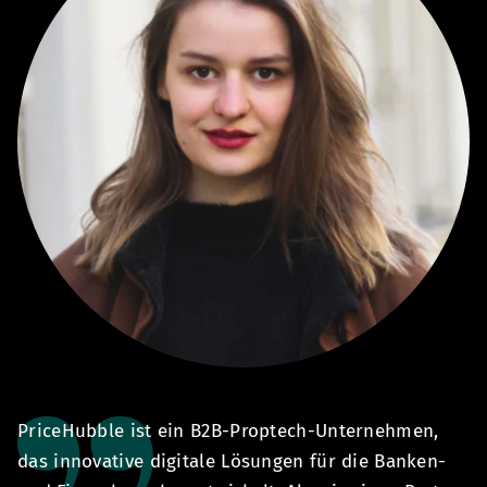
PriceHubble ist ein B2B-Proptech-Unternehmen,
M
ür
das innovative digitale Lösungen für die Banken-
h