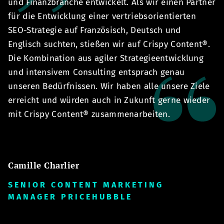
und Finanzbranche entwickelt. Als wir einen Partner
ze
für die Entwicklung einer vertriebsorientierten
s
 -
SEO-Strategie auf Französisch, Deutsch und
B
Englisch suchten, stießen wir auf Crispy Content®.
sc
Die Kombination aus agiler Strategieentwicklung
n
und intensivem Consulting entsprach genau
C
unseren Bedürfnissen. Wir haben alle unsere Ziele
E
erreicht und würden auch in Zukunft gerne wieder
u
mit Crispy Content® zusammenarbeiten.
Z
Camille Charlier
A
SENIOR CONTENT MARKETING
S
MANAGER PRICEHUBBLE
G