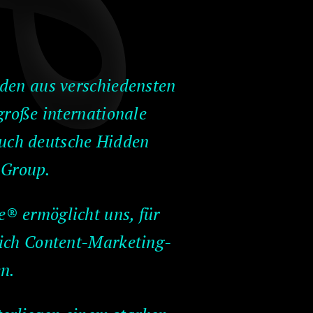
nden aus verschiedensten
roße internationale
auch deutsche Hidden
 Group.
® ermöglicht uns, für
eich Content-Marketing-
n.