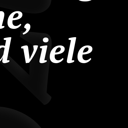
he,
 viele