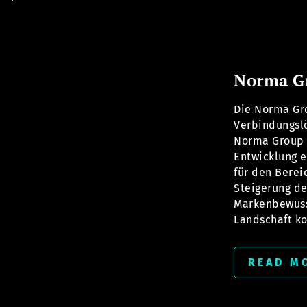
Norma G
Die Norma Gro
Verbindungsl
Norma Group 
Entwicklung e
für den Berei
Steigerung d
Markenbewusst
Landschaft ko
READ M