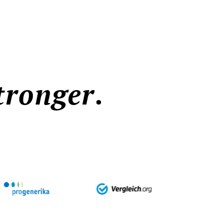
tronger
.