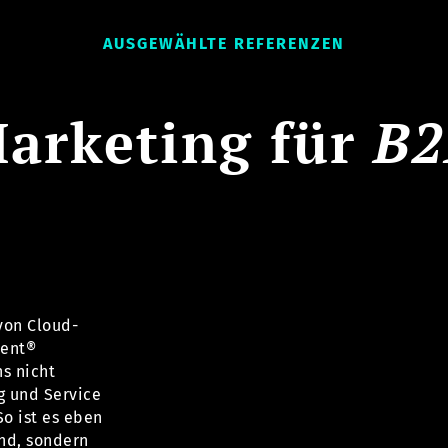
AUSGEWÄHLTE REFERENZEN
arketing für
B2
von Cloud-
tent®
ns nicht
g und Service
So ist es eben
and, sondern