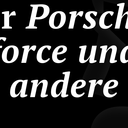
ür
Porsc
force und
andere