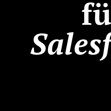
f
Sales