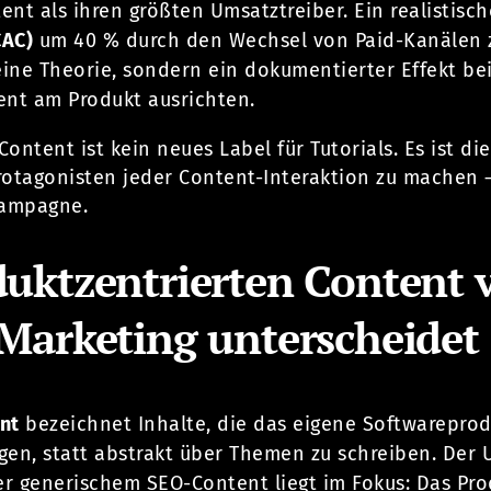
tent als ihren größten Umsatztreiber. Ein realistis
CAC)
um 40 % durch den Wechsel von Paid-Kanälen 
eine Theorie, sondern ein dokumentierter Effekt be
ent am Produkt ausrichten.
ontent ist kein neues Label für Tutorials. Es ist d
rotagonisten jeder Content-Interaktion zu machen –
ampagne.
uktzentrierten Content 
Marketing unterscheidet
nt
bezeichnet Inhalte, die das eigene Softwareprod
gen, statt abstrakt über Themen zu schreiben. Der 
r generischem SEO-Content liegt im Fokus: Das Prod