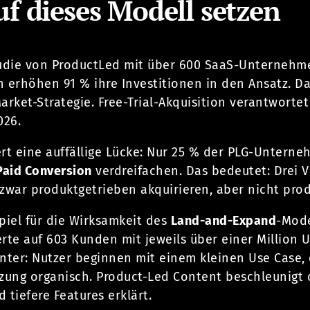
uf dieses Modell setzen
die von ProductLed mit über 600 SaaS-Unternehme
n erhöhen 91 % ihre Investitionen in den Ansatz. D
arket-Strategie. Free-Trial-Akquisition verantwortet
026.
iert eine auffällige Lücke: Nur 25 % der PLG-Unte
Paid Conversion
verdreifachen. Das bedeutet: Drei 
e zwar produktgetrieben akquirieren, aber nicht prod
piel für die Wirksamkeit des
Land-and-Expand
-Mode
rte auf 603 Kunden mit jeweils über einer Million
ter: Nutzer beginnen mit einem kleinen Use Case,
tzung organisch. Product-Led Content beschleunigt 
 tiefere Features erklärt.