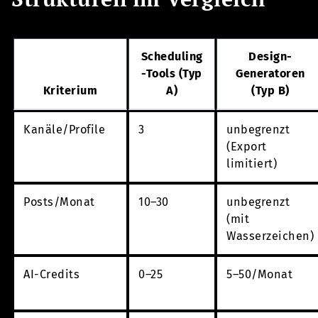
Scheduling
Design-
-Tools (Typ
Generatoren
Kriterium
A)
(Typ B)
Kanäle/Profile
3
unbegrenzt
(Export
limitiert)
Posts/Monat
10–30
unbegrenzt
(mit
Wasserzeichen)
AI-Credits
0–25
5–50/Monat