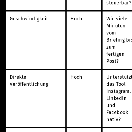
steuerbar?
Geschwindigkeit
Hoch
Wie viele
Minuten
vom
Briefing bi
zum
fertigen
Post?
Direkte
Hoch
Unterstütz
Veröffentlichung
das Tool
Instagram,
LinkedIn
und
Facebook
nativ?