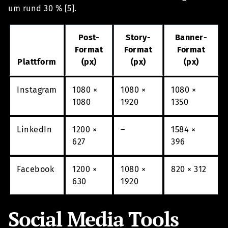
um rund 30 % [5].
Post-
Story-
Banner-
Format
Format
Format
Plattform
(px)
(px)
(px)
Instagram
1080 ×
1080 ×
1080 ×
1080
1920
1350
LinkedIn
1200 ×
–
1584 ×
627
396
Facebook
1200 ×
1080 ×
820 × 312
630
1920
Social Media Tools