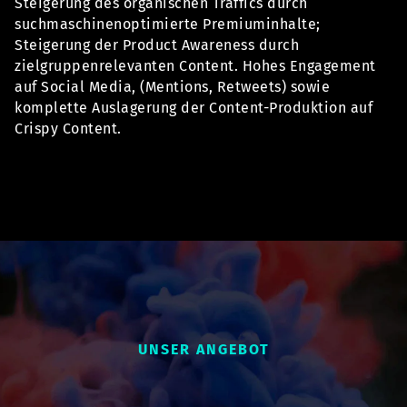
Steigerung des organischen
Traffics
durch
suchmaschinenoptimierte Premiuminhalte;
Steigerung der
Product
Awareness durch
zielgruppenrelevanten Content. H
ohes Engagement
auf
Social
Media, (
Mentions
,
Retweets
) sowie
komplette Auslagerung der Content-Produktion auf
Crispy
Content.
UNSER ANGEBOT