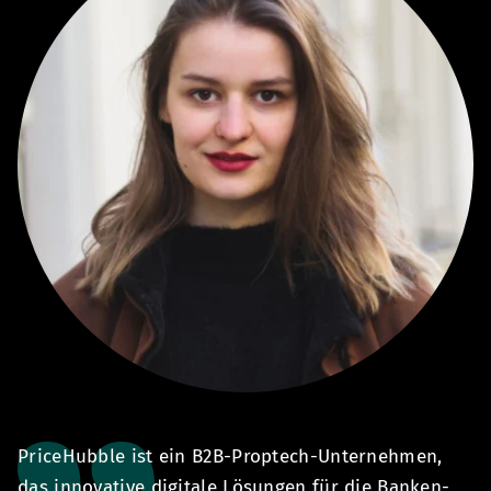
PriceHubble ist ein B2B-Proptech-Unternehmen,
M
ür
das innovative digitale Lösungen für die Banken-
h