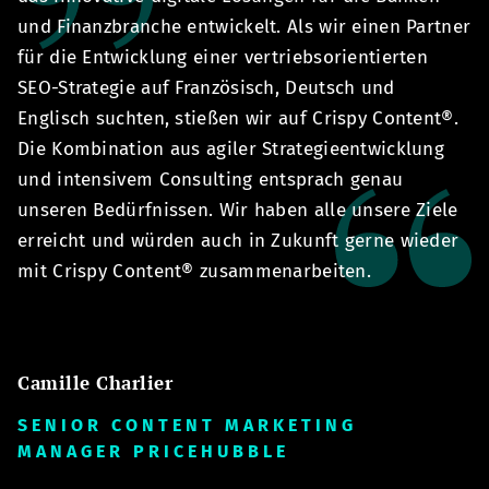
und Finanzbranche entwickelt. Als wir einen Partner
ze
für die Entwicklung einer vertriebsorientierten
s
 -
SEO-Strategie auf Französisch, Deutsch und
B
Englisch suchten, stießen wir auf Crispy Content®.
sc
Die Kombination aus agiler Strategieentwicklung
n
und intensivem Consulting entsprach genau
C
unseren Bedürfnissen. Wir haben alle unsere Ziele
E
erreicht und würden auch in Zukunft gerne wieder
u
mit Crispy Content® zusammenarbeiten.
Z
Camille Charlier
A
SENIOR CONTENT MARKETING
S
MANAGER PRICEHUBBLE
G