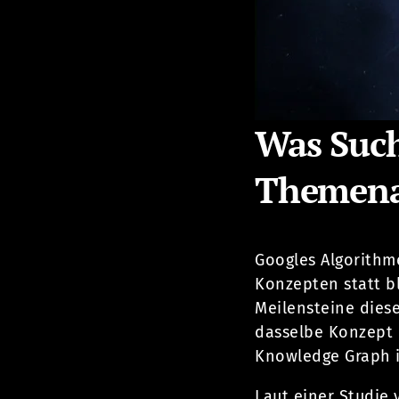
Was Such
Themena
Googles Algorithm
Konzepten statt b
Meilensteine dies
dasselbe Konzept
Knowledge Graph id
Laut einer Studie