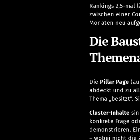
Rankings 2,5-mal lä
zwischen einer Con
Monaten neu aufge
Die Baus
Themenar
Die
Pillar Page
(a
abdeckt und zu all
Thema „besitzt". S
Cluster-Inhalte
sin
konkrete Frage ode
demonstrieren. Ein
– wobei nicht die 