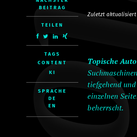
Bl
NÄCHSTER
BEITRAG
Zuletzt aktualisier
TEILEN
TAGS
Topische Auto
CONTENT
Suchmaschinen
KI
tiefgehend und
SPRACHE
einzelnen Seit
beherrscht.