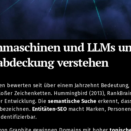
maschinen und LLMs unt
bdeckung verstehen
en bewerten seit über einem Jahrzehnt Bedeutung
loßer Zeichenketten. Hummingbird (2013), RankBrain
er Entwicklung. Die
semantische Suche
erkennt, dass
 bezeichnen.
Entitäten-SEO
macht Marken, Personen 
entifizierbar.
 von Graphite gewinnen Domains mit hoher
topische