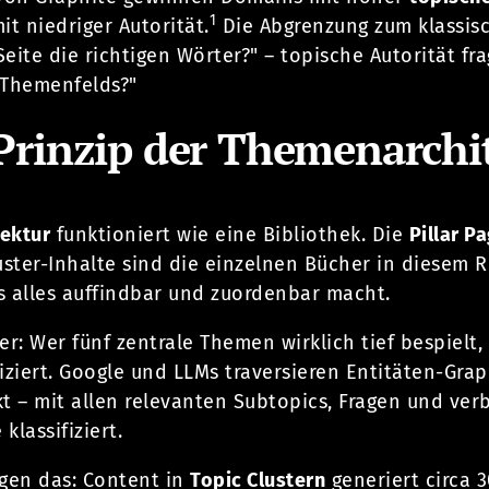
1
mit niedriger Autorität.
Die Abgrenzung zum klassis
 Seite die richtigen Wörter?" – topische Autorität 
 Themenfelds?"
Prinzip der Themenarchit
ektur
funktioniert wie eine Bibliothek. Die
Pillar P
uster-Inhalte sind die einzelnen Bücher in diesem R
s alles auffindbar und zuordenbar macht.
er: Wer fünf zentrale Themen wirklich tief bespielt
liziert. Google und LLMs traversieren Entitäten-G
t – mit allen relevanten Subtopics, Fragen und ve
klassifiziert.
igen das: Content in
Topic Clustern
generiert circa 