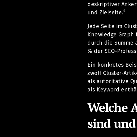
deskriptiver Anker
4
und Zielseite.
Jede Seite im Clus
Knowledge Graph f
durch die Summe au
% der SEO-Profess
Ein konkretes Bei
zwölf Cluster-Art
als autoritative Q
als Keyword enthäl
Welche 
sind und