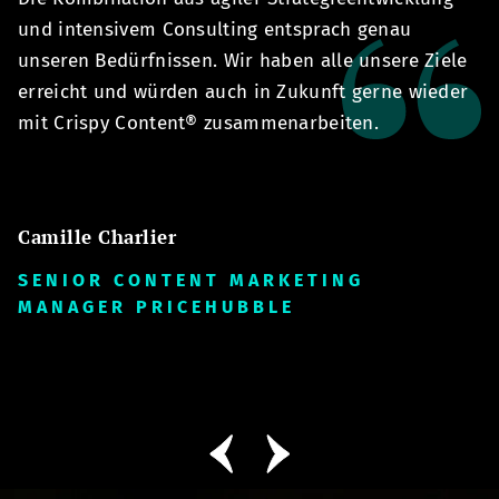
und intensivem Consulting entsprach genau
C
unseren Bedürfnissen. Wir haben alle unsere Ziele
E
erreicht und würden auch in Zukunft gerne wieder
u
mit Crispy Content® zusammenarbeiten.
Z
Camille Charlier
A
SENIOR CONTENT MARKETING
S
MANAGER PRICEHUBBLE
G