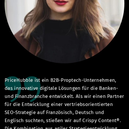
PriceHubble ist ein B2B-Proptech-Unternehmen,
M
ür
das innovative digitale Lösungen für die Banken-
h
und Finanzbranche entwickelt. Als wir einen Partner
ze
für die Entwicklung einer vertriebsorientierten
s
 -
SEO-Strategie auf Französisch, Deutsch und
B
Englisch suchten, stießen wir auf Crispy Content®.
sc
Die Kombination aus agiler Strategieentwicklung
n