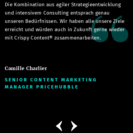
Die Kombination aus agiler Strategieentwicklung
n
und intensivem Consulting entsprach genau
C
unseren Bedürfnissen. Wir haben alle unsere Ziele
E
erreicht und würden auch in Zukunft gerne wieder
u
mit Crispy Content® zusammenarbeiten.
Z
Camille Charlier
A
SENIOR CONTENT MARKETING
S
MANAGER PRICEHUBBLE
G