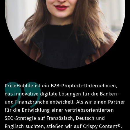
PriceHubble ist ein B2B-Proptech-Unternehmen,
M
ür
das innovative digitale Lösungen für die Banken-
h
und Finanzbranche entwickelt. Als wir einen Partner
ze
für die Entwicklung einer vertriebsorientierten
s
 -
SEO-Strategie auf Französisch, Deutsch und
B
Englisch suchten, stießen wir auf Crispy Content®.
sc