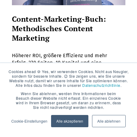
Content-Marketing-Buch:
Methodisches Content
Marketing
Höherer ROI, größere Effizienz und mehr
Erfolg. 270 Seiten, 10 Kapitel und eine
Methode – das ist "Methodisches Content
Cookies ahead 🍪 Yes, wir verwenden Cookies. Nicht aus Neugier,
sondern für bessere Inhalte. 😉 Sie zeigen uns, wie Sie unsere
Marketing" von Gerrit Grunert.
Website nutzt, damit wir unsere Inhalte für Sie optimieren können.
Alle Infos dazu finden Sie in unserer
Datenschutzrichtlinie
.
Wenn Sie ablehnen, werden Ihre Informationen beim
Besuch dieser Website nicht erfasst. Ein einzelnes Cookie
MEHR LESEN
wird in Ihrem Browser gesetzt, um daran zu erinnern, dass
Sie nicht nachverfolgt werden möchten.
Cookie-Einstellungen
Alle akzeptieren
Alle ablehnen