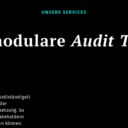
UNSERE SERVICES
modulare
Audit 
Vollständigeit
 der
setzung. So
takeholdern
en können.