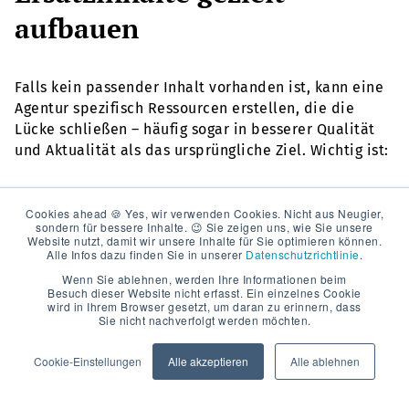
aufbauen
Falls kein passender Inhalt vorhanden ist, kann eine
Agentur spezifisch Ressourcen erstellen, die die
Lücke schließen – häufig sogar in besserer Qualität
und Aktualität als das ursprüngliche Ziel. Wichtig ist:
Die thematische Nähe zur ursprünglichen Ressource
Cookies ahead 🍪 Yes, wir verwenden Cookies. Nicht aus Neugier,
Klare Struktur und Mehrwert für die Leserschaft
sondern für bessere Inhalte. 😉 Sie zeigen uns, wie Sie unsere
Website nutzt, damit wir unsere Inhalte für Sie optimieren können.
Saubere technische Umsetzung mit schneller Ladezeit
Alle Infos dazu finden Sie in unserer
Datenschutzrichtlinie
.
und responsivem Design
Wenn Sie ablehnen, werden Ihre Informationen beim
Besuch dieser Website nicht erfasst. Ein einzelnes Cookie
wird in Ihrem Browser gesetzt, um daran zu erinnern, dass
Sie nicht nachverfolgt werden möchten.
So wird das Angebot an den Website-Betreiber zum
echten Service: ein defekter Link wird durch eine
Cookie-Einstellungen
Alle akzeptieren
Alle ablehnen
hochwertige Alternative ersetzt.