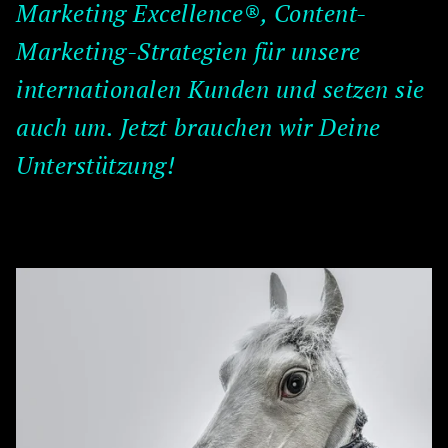
Marketing Excellence®
, Content-
Marketing-Strategien für unsere
internationalen Kunden und setzen sie
auch um. Jetzt brauchen wir Deine
Unterstützung!