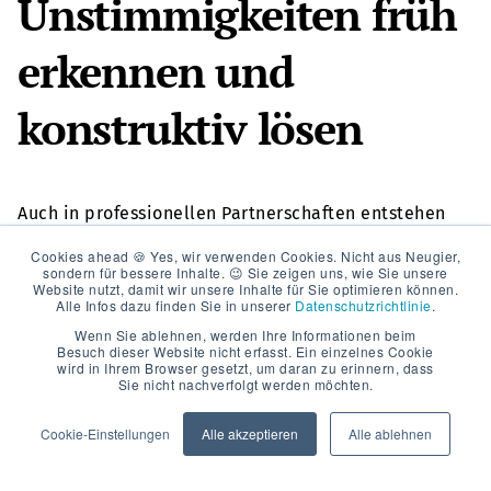
Unstimmigkeiten früh
erkennen und
konstruktiv lösen
Auch in professionellen Partnerschaften entstehen
Spannungen: unterschiedliche Erwartungen,
Cookies ahead 🍪 Yes, wir verwenden Cookies. Nicht aus Neugier,
terminliche Engpässe, Qualitätsdiskussionen oder
sondern für bessere Inhalte. 😉 Sie zeigen uns, wie Sie unsere
Budgetdruck. Entscheidend ist, wie früh diese
Website nutzt, damit wir unsere Inhalte für Sie optimieren können.
Alle Infos dazu finden Sie in unserer
Datenschutzrichtlinie
.
Spannungen sichtbar werden und wie damit
Wenn Sie ablehnen, werden Ihre Informationen beim
umgegangen wird.
Besuch dieser Website nicht erfasst. Ein einzelnes Cookie
wird in Ihrem Browser gesetzt, um daran zu erinnern, dass
Sie nicht nachverfolgt werden möchten.
Signale für Spannungen
Cookie-Einstellungen
Alle akzeptieren
Alle ablehnen
ernst nehmen