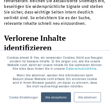
Fehlerseiten. Reichen Sie aktualisierte Sitemaps ein,
beseitigen Sie widersprüchliche Signale und stellen
Sie sicher, dass wichtige Seiten intern deutlich
verlinkt sind. So erleichtern Sie es der Suche,
relevante Inhalte schnell neu einzuordnen.
Verlorene Inhalte
identifizieren
Cookies ahead 🍪 Yes, wir verwenden Cookies. Nicht aus Neugier,
sondern für bessere Inhalte. 😉 Sie zeigen uns, wie Sie unsere
Im Zuge von Design- oder Strukturupdates fallen
Website nutzt, damit wir unsere Inhalte für Sie optimieren können.
Alle Infos dazu finden Sie in unserer
Datenschutzrichtlinie
.
Inhalte leicht „hinten runter“. Vergleichen Sie die
alte und neue Struktur, um festzustellen, ob Seiten
Wenn Sie ablehnen, werden Ihre Informationen beim
Besuch dieser Website nicht erfasst. Ein einzelnes Cookie
mit stabiler Performance versehentlich entfernt oder
wird in Ihrem Browser gesetzt, um daran zu erinnern, dass
in weniger prominente Bereiche verschoben wurden.
Sie nicht nachverfolgt werden möchten.
Gerade im B2B-Kontext sind langjährig gut rankende
Cookie-Einstellungen
Alle akzeptieren
Alle ablehnen
Fachartikel, Whitepaper-Teaser oder Case Studies
wertvolle Trafficbringer, die bei Umstellungen
besondere Aufmerksamkeit verdienen.