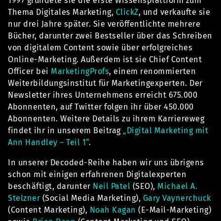
1997 gründete sie die erste Wissensplattform zum
Thema Digitales Marketing,
ClickZ
, und verkaufte sie
nur drei Jahre später. Sie veröffentlichte mehrere
Bücher, darunter zwei Bestseller über das Schreiben
von digitalem Content sowie über erfolgreiches
Online-Marketing. Außerdem ist sie Chief Content
Officer bei
MarketingProfs
, einem renommierten
Weiterbildungsinstitut für Marketingexperten. Der
Newsletter ihres Unternehmens erreicht 675.000
Abonnenten, auf Twitter folgen ihr über 450.000
Abonnenten. Weitere Details zu ihrem Karriereweg
findet ihr in unserem Beitrag
„Digital Marketing mit
Ann Handley – Teil 1“
.
In unserer Decoded-Reihe haben wir uns übrigens
schon mit einigen erfahrenen Digitalexperten
beschäftigt, darunter
Neil Patel
(SEO),
Michael A.
Stelzner
(Social Media Marketing),
Gary Vaynerchuck
(Content Marketing),
Noah Kagan
(E-Mail-Marketing)