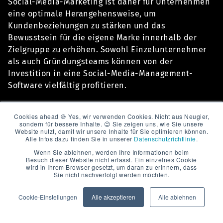
Social-Media-Marketing ist daher für Unternehmen
eine optimale Herangehensweise, um
Kundenbeziehungen zu stärken und das
Bewusstsein für die eigene Marke innerhalb der
Zielgruppe zu erhöhen. Sowohl Einzelunternehmer
als auch Gründungsteams können von der
Investition in eine Social-Media-Management-
Software vielfältig profitieren.
Cookies ahead 🍪 Yes, wir verwenden Cookies. Nicht aus Neugier,
sondern für bessere Inhalte. 😉 Sie zeigen uns, wie Sie unsere
Website nutzt, damit wir unsere Inhalte für Sie optimieren können.
Alle Infos dazu finden Sie in unserer
Datenschutzrichtlinie
.
Wenn Sie ablehnen, werden Ihre Informationen beim
Besuch dieser Website nicht erfasst. Ein einzelnes Cookie
wird in Ihrem Browser gesetzt, um daran zu erinnern, dass
Sie nicht nachverfolgt werden möchten.
Cookie-Einstellungen
Alle akzeptieren
Alle ablehnen